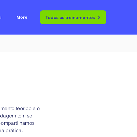
a
More
Todos os treinamentos
mento teórico e o
ordagem tem se
 Compartilhamos
a prática.